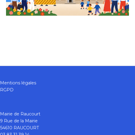
Mentions légales
RGPD
Mairie de Raucourt
9 Rue de la Mairie
54610 RAUCOURT
03 83 31 39 14